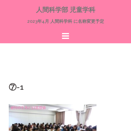
コ
人間科学部 児童学科
ン
テ
2023年4月 人間科学科 に名称変更予定
ン
ツ
へ
ス
キ
ッ
プ
⑦-1