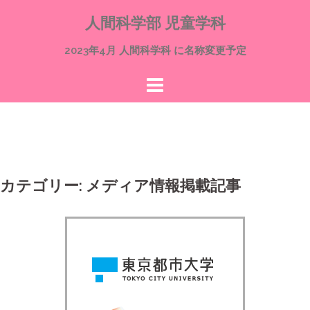
コ
人間科学部 児童学科
ン
テ
2023年4月 人間科学科 に名称変更予定
ン
ツ
へ
ス
キ
ッ
プ
カテゴリー:
メディア情報掲載記事