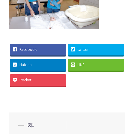
Facebook
twitter
Hatena
LINE
Pocket
投
⟵
図1