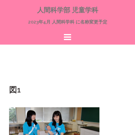
コ
人間科学部 児童学科
ン
テ
2023年4月 人間科学科 に名称変更予定
ン
ツ
へ
ス
キ
ッ
プ
図1