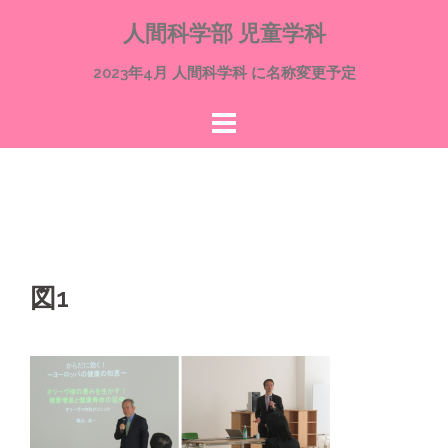
コ
人間科学部 児童学科
ン
テ
2023年4月 人間科学科 に名称変更予定
ン
ツ
へ
ス
キ
ッ
プ
図1