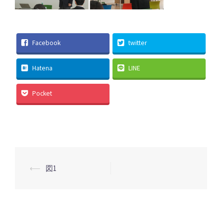
Facebook
twitter
Hatena
LINE
Pocket
投
⟵
図1
稿
ナ
ビ