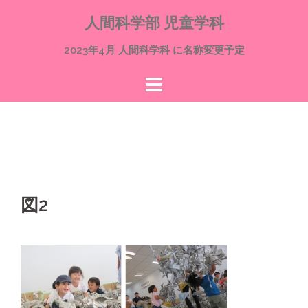
コ
人間科学部 児童学科
ン
テ
2023年4月 人間科学科 に名称変更予定
ン
ツ
へ
ス
キ
ッ
プ
図2