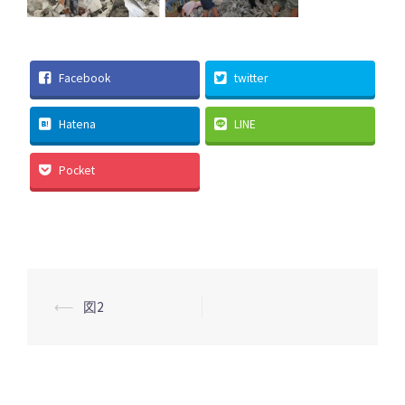
Facebook
twitter
Hatena
LINE
Pocket
投
⟵
図2
稿
ナ
ビ