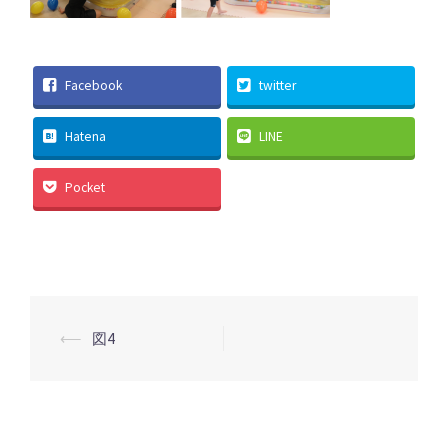
Facebook
twitter
Hatena
LINE
Pocket
投
⟵
図4
稿
ナ
ビ