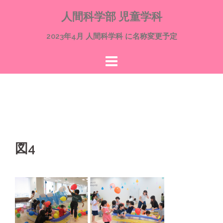
コ
人間科学部 児童学科
ン
テ
2023年4月 人間科学科 に名称変更予定
ン
ツ
へ
ス
キ
ッ
プ
図4