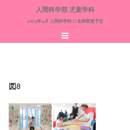
コ
人間科学部 児童学科
ン
テ
2023年4月 人間科学科 に名称変更予定
ン
ツ
へ
ス
キ
ッ
プ
図8