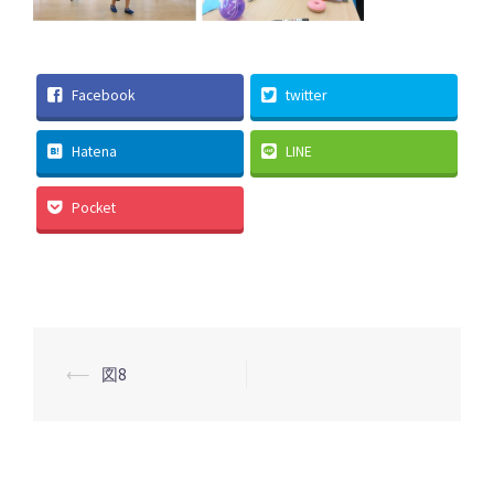
Facebook
twitter
Hatena
LINE
Pocket
投
⟵
図8
稿
ナ
ビ