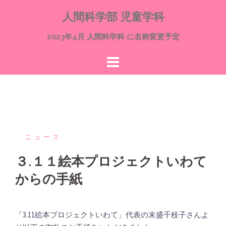
コ
人間科学部 児童学科
ン
テ
2023年4月 人間科学科 に名称変更予定
ン
ツ
へ
ス
キ
ッ
プ
ニュース
３.１１絵本プロジェクトいわて
からの手紙
「3.11絵本プロジェクトいわて」代表の末盛千枝子さんよ