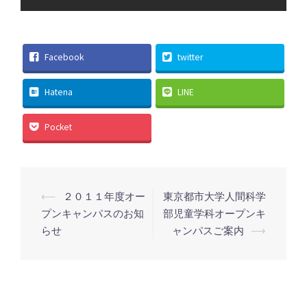
Facebook
twitter
Hatena
LINE
Pocket
投
⟵
２０１１年度オー
東京都市大学人間科学
稿
プンキャンパスのお知
部児童学科オープンキ
らせ
ャンパスご案内
⟶
ナ
ビ
ゲ
ー