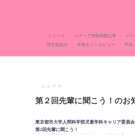
コ
ン
テ
ン
ツ
ニュース
メディア情報掲載記事
イベ
へ
研究室紹介
卒業生インタビュー
学生
ス
キ
ッ
プ
ニュース
第２回先輩に聞こう！のお
東京都市大学人間科学部児童学科キャリア委員会
第2回先輩に聞こう！