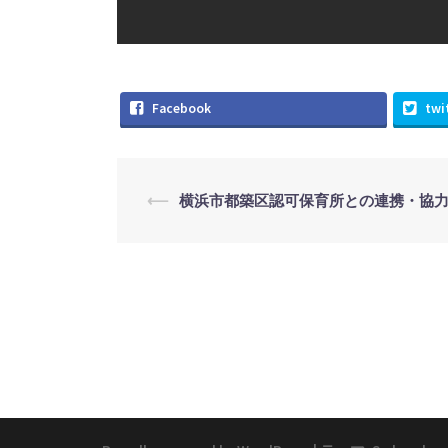
Facebook
twi
投
⟵
横浜市都築区認可保育所との連携・協
稿
ナ
ビ
ゲ
ー
シ
ョ
ン