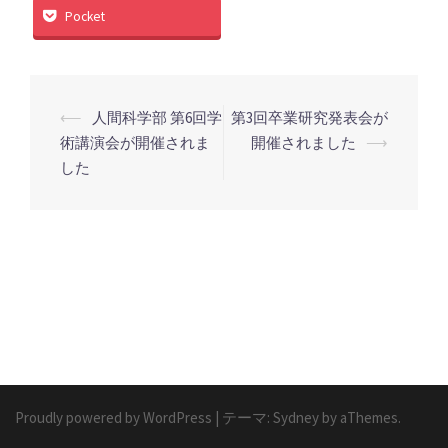
Pocket
投
⟵
人間科学部 第6回学
第3回卒業研究発表会が
稿
術講演会が開催されま
開催されました
⟶
した
ナ
ビ
ゲ
ー
シ
ョ
ン
Proudly powered by WordPress
|
テーマ:
Sydney
by aThemes.