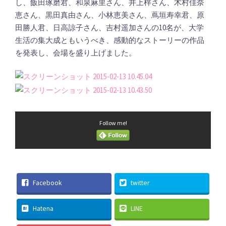
し、飯田琢磨君、和泉麻里さん、井上梓さん、木村佳奈
恵さん、黒田真由さん、小林恵美さん、蔦垣寿幸君、原
田勝人君、日高諒子さん、吉村遥加さんの10名が、大学
生活の集大成ともいうべき、感動的なストーリーの作品
を発表し、会場を盛り上げました。
Follow me!
Facebook
twitter
Hatena
LINE