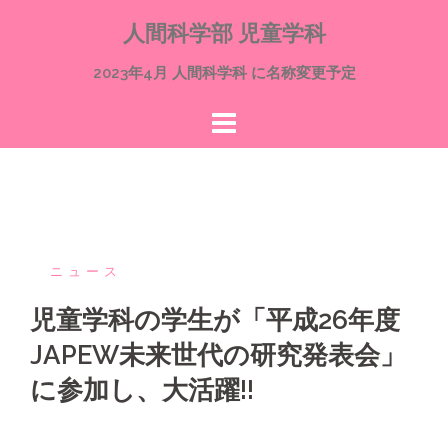
コ
人間科学部 児童学科
ン
テ
2023年4月 人間科学科 に名称変更予定
ン
ツ
へ
ス
キ
ッ
プ
ニュース
児童学科の学生が「平成26年度
JAPEW未来世代の研究発表会」
に参加し、大活躍!!