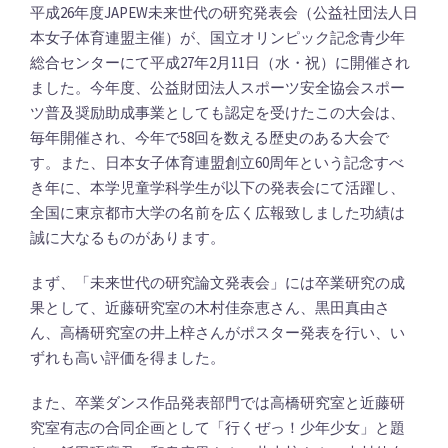
平成26年度JAPEW未来世代の研究発表会（公益社団法人日
本女子体育連盟主催）が、国立オリンピック記念青少年
総合センターにて平成27年2月11日（水・祝）に開催され
ました。今年度、公益財団法人スポーツ安全協会スポー
ツ普及奨励助成事業としても認定を受けたこの大会は、
毎年開催され、今年で58回を数える歴史のある大会で
す。また、日本女子体育連盟創立60周年という記念すべ
き年に、本学児童学科学生が以下の発表会にて活躍し、
全国に東京都市大学の名前を広く広報致しました功績は
誠に大なるものがあります。
まず、「未来世代の研究論文発表会」には卒業研究の成
果として、近藤研究室の木村佳奈恵さん、黒田真由さ
ん、高橋研究室の井上梓さんがポスター発表を行い、い
ずれも高い評価を得ました。
また、卒業ダンス作品発表部門では高橋研究室と近藤研
究室有志の合同企画として「行くぜっ！少年少女」と題