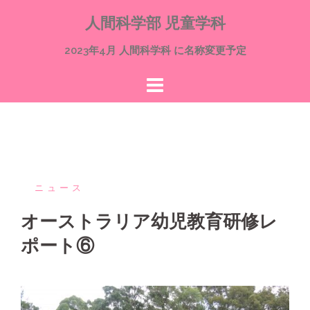
コ
人間科学部 児童学科
ン
テ
2023年4月 人間科学科 に名称変更予定
ン
ツ
へ
ス
キ
ッ
プ
ニュース
オーストラリア幼児教育研修レ
ポート⑥