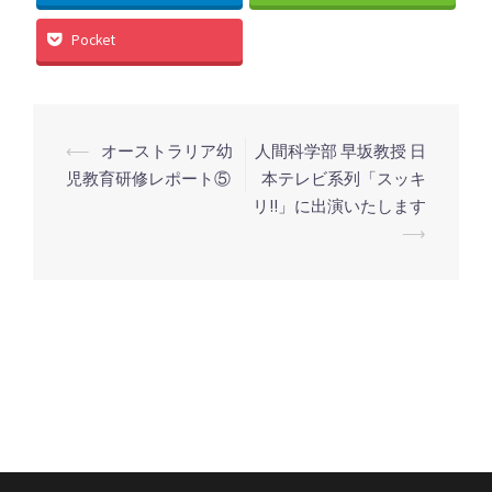
Pocket
投
⟵
オーストラリア幼
人間科学部 早坂教授 日
稿
児教育研修レポート⑤
本テレビ系列「スッキ
リ!!」に出演いたします
ナ
⟶
ビ
ゲ
ー
シ
ョ
ン