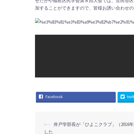
せたがや福祉区民学会第８回大会では、世田谷区
加することができますので、皆様お誘い合わせの
Facebook
twit
投
⟵
井戸学部長が「ひよこクラブ」（2016
稿
した