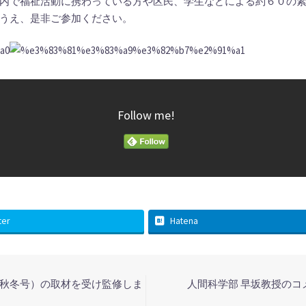
内で福祉活動に携わっている方や区民、学生などによる約６０の
うえ、是非ご参加ください。
Follow me!
ter
Hatena
年秋冬号）の取材を受け監修しま
人間科学部 早坂教授の