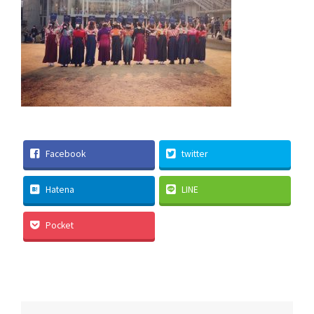
Facebook
twitter
Hatena
LINE
Pocket