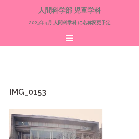
コ
人間科学部 児童学科
ン
テ
2023年4月 人間科学科 に名称変更予定
ン
ツ
へ
ス
キ
ッ
プ
IMG_0153