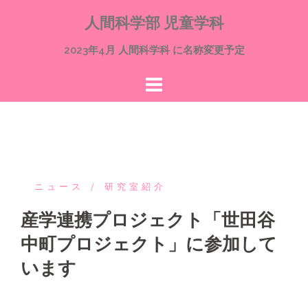
コ
人間科学部 児童学科
ン
テ
2023年4月 人間科学科 に名称変更予定
ン
ツ
へ
ス
キ
ッ
プ
ニュース
研究室紹介
産学連携プロジェクト「世田谷
中町プロジェクト」に参加して
います