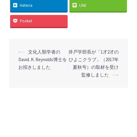
Hatena
LINE
Pocket
投
⟵
文化人類学者の
井戸学部長が「1才2才の
稿
David. K. Reynolds博士を
ひよこクラブ」（2017年
お招きしました
夏秋号）の取材を受け
ナ
監修しました
⟶
ビ
ゲ
ー
シ
ョ
ン