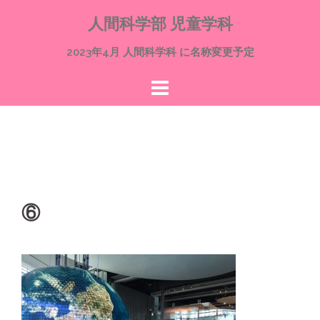
コ
人間科学部 児童学科
ン
テ
2023年4月 人間科学科 に名称変更予定
ン
ツ
へ
ス
キ
ッ
プ
⑥