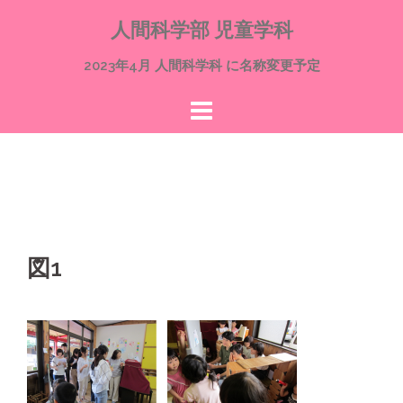
コ
人間科学部 児童学科
ン
テ
2023年4月 人間科学科 に名称変更予定
ン
ツ
へ
ス
キ
ッ
プ
図1