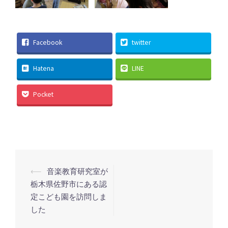
Facebook
twitter
Hatena
LINE
Pocket
投
⟵
音楽教育研究室が
稿
栃木県佐野市にある認
定こども園を訪問しま
ナ
した
ビ