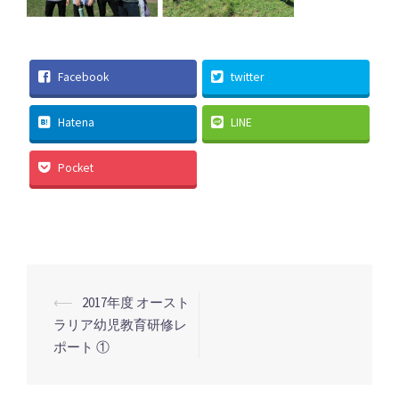
Facebook
twitter
Hatena
LINE
Pocket
投
⟵
2017年度 オースト
稿
ラリア幼児教育研修レ
ポート ①
ナ
ビ