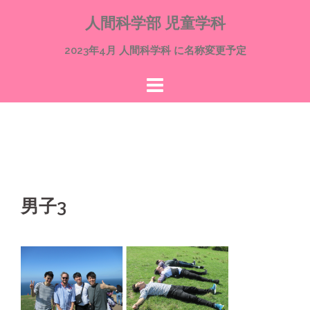
コ
人間科学部 児童学科
ン
テ
2023年4月 人間科学科 に名称変更予定
ン
ツ
へ
ス
キ
ッ
プ
男子3