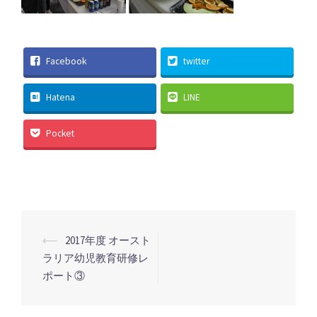
Facebook
twitter
Hatena
LINE
Pocket
投
⟵
2017年度 オースト
稿
ラリア幼児教育研修レ
ポート③
ナ
ビ