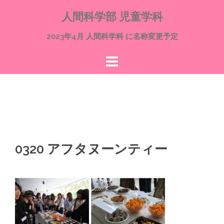
コ
人間科学部 児童学科
ン
テ
2023年4月 人間科学科 に名称変更予定
ン
ツ
へ
ス
キ
ッ
プ
0320 アフタヌーンティー