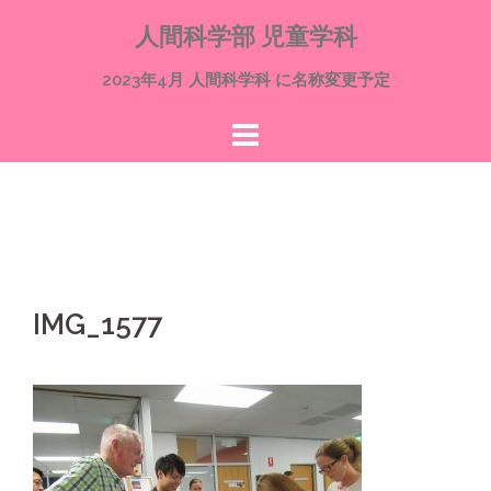
コ
人間科学部 児童学科
ン
テ
2023年4月 人間科学科 に名称変更予定
ン
ツ
へ
ス
キ
ッ
プ
IMG_1577