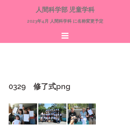
コ
人間科学部 児童学科
ン
テ
2023年4月 人間科学科 に名称変更予定
ン
ツ
へ
ス
キ
ッ
プ
0329 修了式png