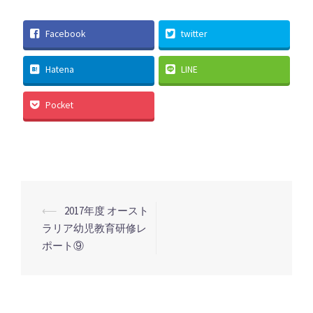
Facebook
twitter
Hatena
LINE
Pocket
投
⟵
2017年度 オースト
稿
ラリア幼児教育研修レ
ポート⑨
ナ
ビ
ゲ