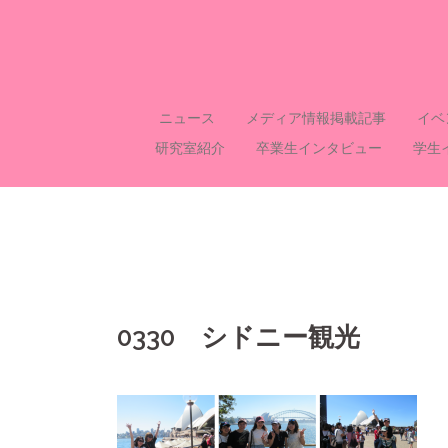
コ
ン
テ
ン
ツ
ニュース
メディア情報掲載記事
イベ
へ
研究室紹介
卒業生インタビュー
学生
ス
キ
ッ
プ
0330 シドニー観光