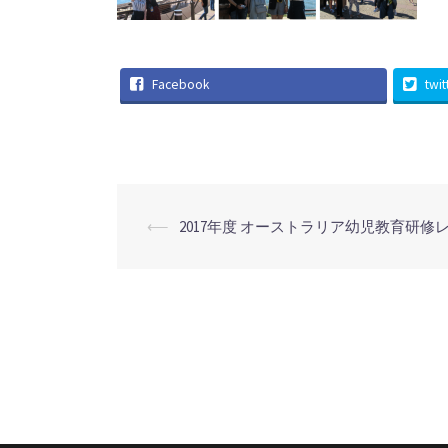
Facebook
twit
投
⟵
2017年度 オーストラリア幼児教育研修
稿
ナ
ビ
ゲ
ー
シ
ョ
ン