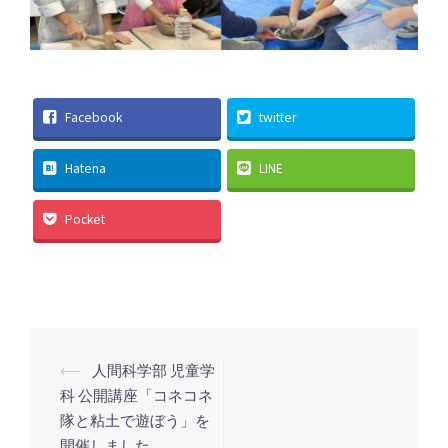
Facebook
twitter
Hatena
LINE
Pocket
投
⟵
人間科学部 児童学
稿
科 公開講座「コネコネ
隊と粘土で遊ぼう」を
ナ
開催しました