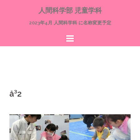
コ
人間科学部 児童学科
ン
テ
2023年4月 人間科学科 に名称変更予定
ン
ツ
へ
ス
キ
ッ
プ
å³2