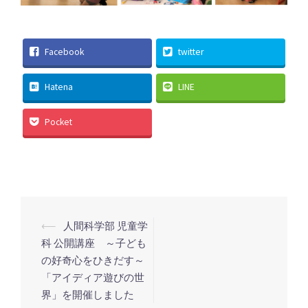
Facebook
twitter
Hatena
LINE
Pocket
投
⟵
人間科学部 児童学
稿
科 公開講座 ～子ども
の好奇心をひきだす～
ナ
「アイディア遊びの世
ビ
界」を開催しました