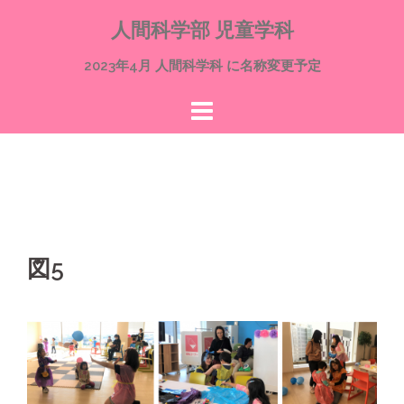
コ
人間科学部 児童学科
ン
テ
2023年4月 人間科学科 に名称変更予定
ン
ツ
へ
ス
キ
ッ
プ
図5