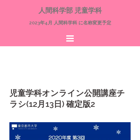
コ
人間科学部 児童学科
ン
テ
2023年4月 人間科学科 に名称変更予定
ン
ツ
へ
ス
キ
ッ
プ
児童学科オンライン公開講座チ
ラシ(12月13日) 確定版2