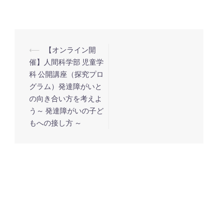
投
⟵
【オンライン開
稿
催】人間科学部 児童学
科 公開講座（探究プロ
ナ
グラム）発達障がいと
ビ
の向き合い方を考えよ
ゲ
う～ 発達障がいの子ど
ー
もへの接し方 ～
シ
ョ
ン