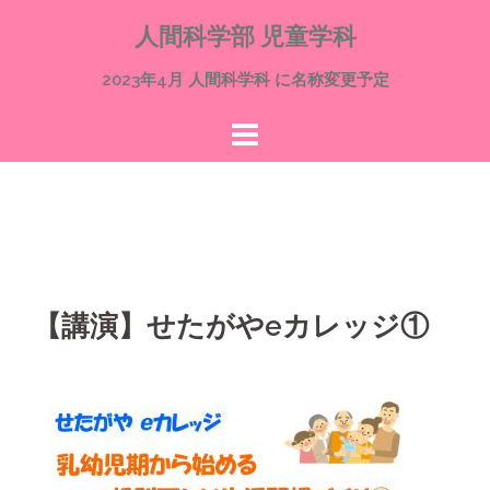
コ
人間科学部 児童学科
ン
テ
2023年4月 人間科学科 に名称変更予定
ン
ツ
へ
ス
キ
ッ
プ
【講演】せたがやeカレッジ①