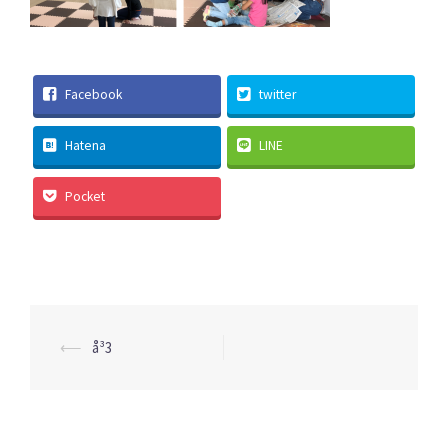
Facebook
twitter
Hatena
LINE
Pocket
投
⟵
å³3
稿
ナ
ビ