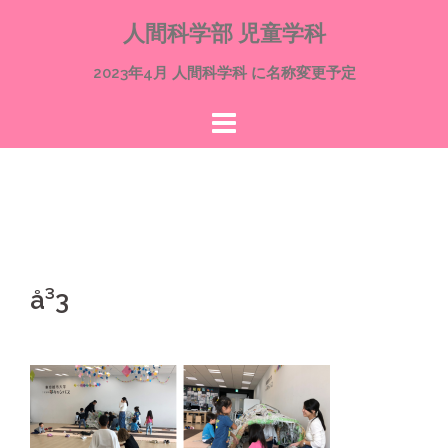
コ
人間科学部 児童学科
ン
テ
2023年4月 人間科学科 に名称変更予定
ン
ツ
へ
ス
キ
ッ
プ
å³3