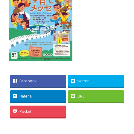
Facebook
twitter
Hatena
LINE
Pocket