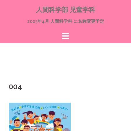
コ
人間科学部 児童学科
ン
テ
2023年4月 人間科学科 に名称変更予定
ン
ツ
へ
ス
キ
ッ
プ
004