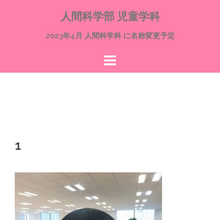
コ
人間科学部 児童学科
ン
テ
2023年4月 人間科学科 に名称変更予定
ン
ツ
へ
ス
キ
ッ
プ
1