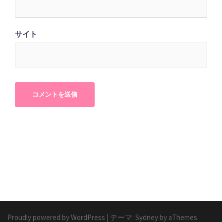
サイト
Proudly powered by WordPress
|
テーマ:
Sydney
by aThemes.