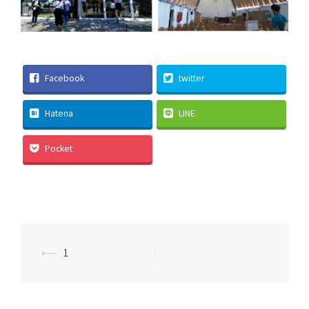
Facebook
twitter
Hatena
LINE
Pocket
投
⟵
1
稿
ナ