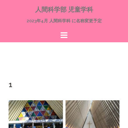
コ
人間科学部 児童学科
ン
テ
2023年4月 人間科学科 に名称変更予定
ン
ツ
へ
ス
キ
ッ
プ
1