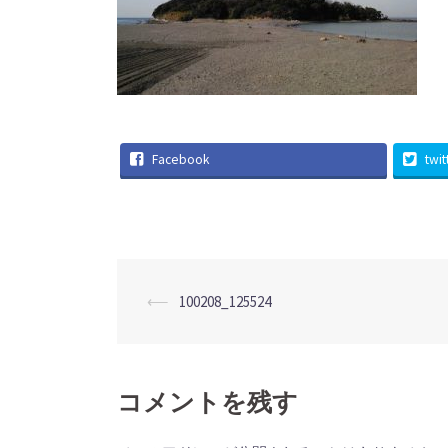
Facebook
twit
投
⟵
100208_125524
稿
ナ
ビ
ゲ
コメントを残す
ー
シ