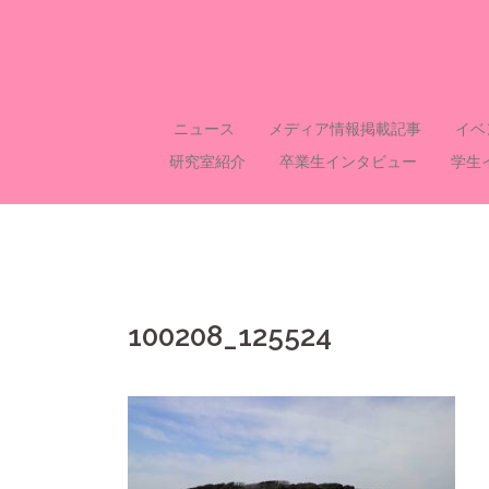
コ
ン
テ
ン
ツ
ニュース
メディア情報掲載記事
イベ
へ
研究室紹介
卒業生インタビュー
学生
ス
キ
ッ
プ
100208_125524