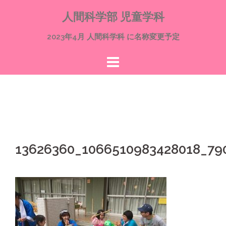
コ
人間科学部 児童学科
ン
テ
2023年4月 人間科学科 に名称変更予定
ン
ツ
へ
ス
キ
ッ
プ
13626360_1066510983428018_79