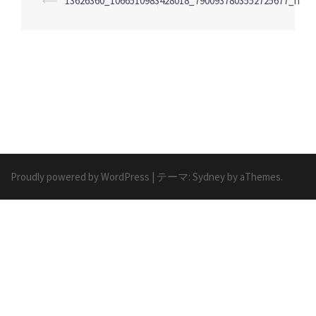
投
⟵
13626360_1066510983428018_7900937803552725677_n
稿
ナ
ビ
ゲ
ー
シ
ョ
ン
Proudly powered by WordPress
|
テーマ:
Sydney
by aThemes.