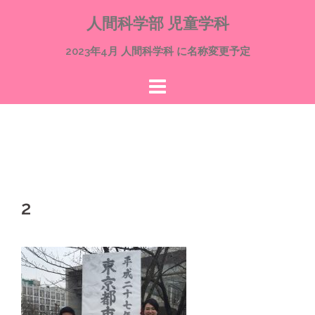
コ
人間科学部 児童学科
ン
テ
2023年4月 人間科学科 に名称変更予定
ン
ツ
へ
ス
キ
ッ
プ
2