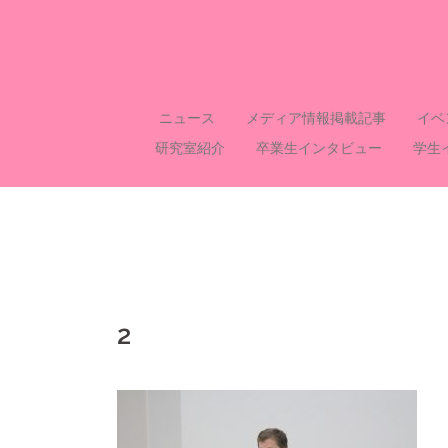
コ
ン
テ
ン
ツ
ニュース
メディア情報掲載記事
イベ
へ
研究室紹介
卒業生インタビュー
学生
ス
キ
ッ
プ
2