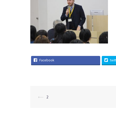
Facebook
twit
投
⟵
2
稿
ナ
ビ