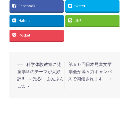
Facebook
twitter
Hatena
LINE
Pocket
投
⟵
科学体験教室に児
第５０回日本児童文学
稿
童学科のテーマが大好
学会が等々力キャンパ
評!! ～光る! ぶんぶん
スで開催されます
⟶
ナ
ごま～
ビ
ゲ
ー
シ
ョ