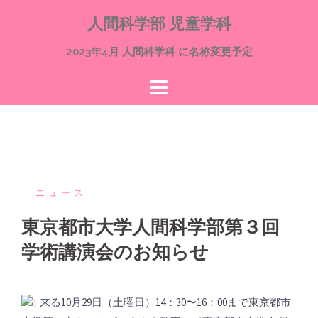
コ
人間科学部 児童学科
ン
テ
2023年4月 人間科学科 に名称変更予定
ン
ツ
へ
ス
キ
ッ
プ
ニュース
東京都市大学人間科学部第３回
学術講演会のお知らせ
来る10月29日（土曜日）14：30〜16：00まで東京都市