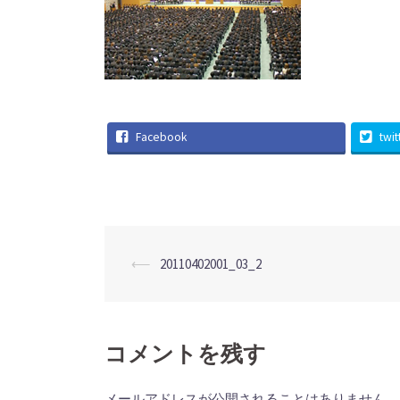
Facebook
twit
投
⟵
20110402001_03_2
稿
ナ
ビ
ゲ
コメントを残す
ー
シ
メールアドレスが公開されることはありません。