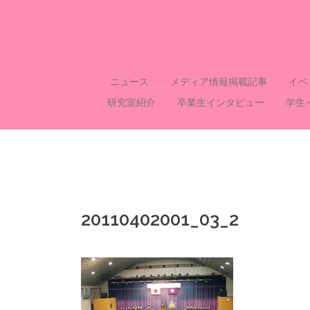
コ
ン
テ
ン
ツ
ニュース
メディア情報掲載記事
イベ
へ
研究室紹介
卒業生インタビュー
学生
ス
キ
ッ
プ
20110402001_03_2