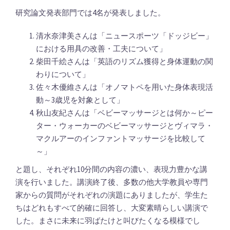
研究論文発表部門では4名が発表しました。
清水奈津美さんは「ニュースポーツ「ドッジビー」
における用具の改善・工夫について」
柴田千絵さんは「英語のリズム獲得と身体運動の関
わりについて」
佐々木優維さんは「オノマトペを用いた身体表現活
動～3歳児を対象として」
秋山友紀さんは「ベビーマッサージとは何か～ピー
ター・ウォーカーのベビーマッサージとヴィマラ・
マクルアーのインファントマッサージを比較して
～」
と題し、それぞれ10分間の内容の濃い、表現力豊かな講
演を行いました。講演終了後、多数の他大学教員や専門
家からの質問がそれぞれの演題にありましたが、学生た
ちはどれもすべて的確に回答し、大変素晴らしい講演で
した。まさに未来に羽ばたけと叫びたくなる模様でし