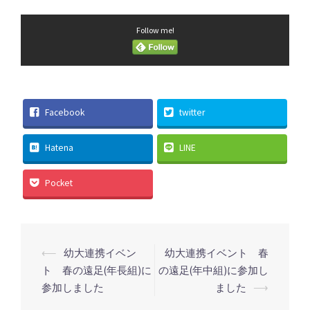
Follow me!
Facebook
twitter
Hatena
LINE
Pocket
投
⟵
幼大連携イベン
幼大連携イベント 春
稿
ト 春の遠足(年長組)に
の遠足(年中組)に参加し
参加しました
ました
⟶
ナ