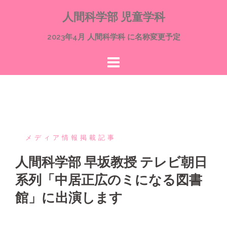
コ
人間科学部 児童学科
ン
テ
2023年4月 人間科学科 に名称変更予定
ン
ツ
へ
ス
キ
ッ
プ
メディア情報掲載記事
人間科学部 早坂教授 テレビ朝日
系列「中居正広のミになる図書
館」に出演します