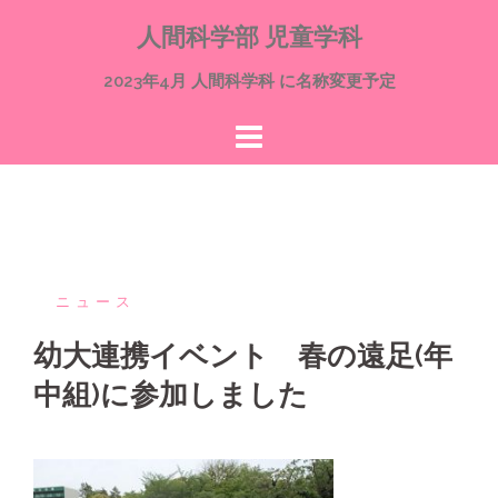
コ
人間科学部 児童学科
ン
テ
2023年4月 人間科学科 に名称変更予定
ン
ツ
へ
ス
キ
ッ
プ
ニュース
幼大連携イベント 春の遠足(年
中組)に参加しました