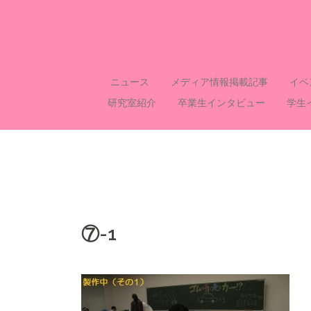
コ
ン
テ
ン
ツ
ニュース
メディア情報掲載記事
イベ
へ
研究室紹介
卒業生インタビュー
学生
ス
キ
ッ
プ
⑦-1