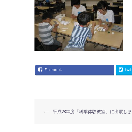
Facebook
twit
投
⟵
平成28年度「科学体験教室」に出展し
稿
ナ