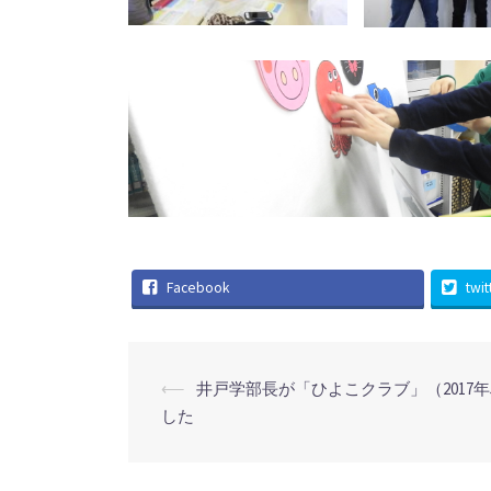
Facebook
twit
投
⟵
井戸学部長が「ひよこクラブ」（2017
稿
した
ナ
ビ