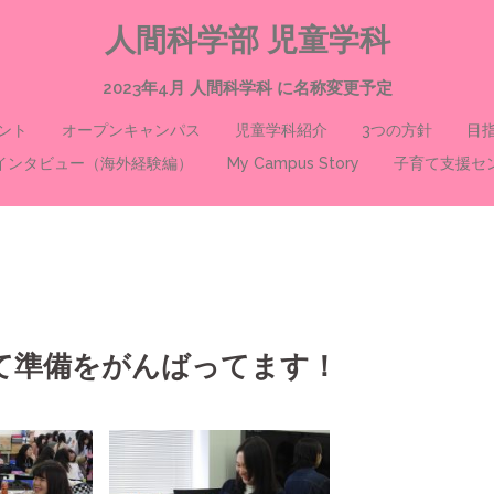
人間科学部 児童学科
2023年4月 人間科学科 に名称変更予定
ント
オープンキャンパス
児童学科紹介
3つの方針
目
インタビュー（海外経験編）
My Campus Story
子育て支援セ
て準備をがんばってます！