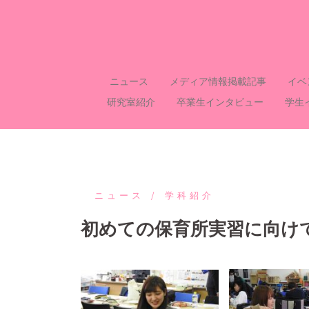
コ
ン
テ
ン
ツ
ニュース
メディア情報掲載記事
イベ
へ
研究室紹介
卒業生インタビュー
学生
ス
キ
ッ
プ
ニュース
学科紹介
初めての保育所実習に向け