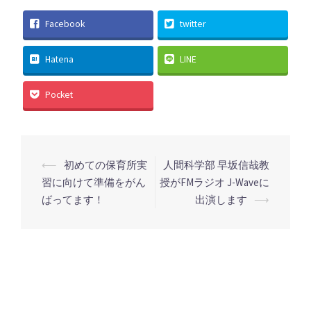
Facebook
twitter
Hatena
LINE
Pocket
投
⟵
初めての保育所実
人間科学部 早坂信哉教
稿
習に向けて準備をがん
授がFMラジオ J-Waveに
ばってます！
出演します
⟶
ナ
ビ
ゲ
ー
シ