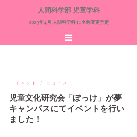
コ
人間科学部 児童学科
ン
テ
2023年4月 人間科学科 に名称変更予定
ン
ツ
へ
ス
キ
ッ
プ
イベント
ニュース
児童文化研究会「ぽっけ」が夢
キャンパスにてイベントを行い
ました！