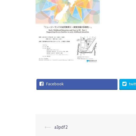
Facebook
twit
投
⟵
a3pdf2
稿