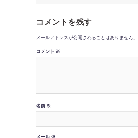
ナ
ビ
ゲ
コメントを残す
ー
シ
メールアドレスが公開されることはありません。
ョ
ン
コメント
※
名前
※
メール
※