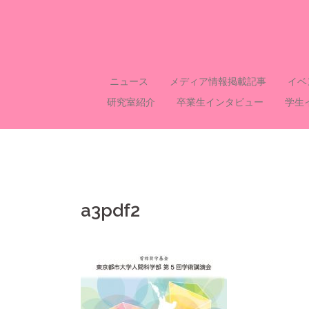
コ
ン
テ
ン
ツ
ニュース
メディア情報掲載記事
イベ
へ
研究室紹介
卒業生インタビュー
学生
ス
キ
ッ
プ
a3pdf2