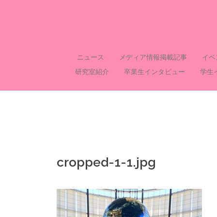
コ
ン
テ
ン
ツ
ニュース
メディア情報掲載記事
イベ
へ
研究室紹介
卒業生インタビュー
学生
ス
キ
ッ
プ
cropped-1-1.jpg