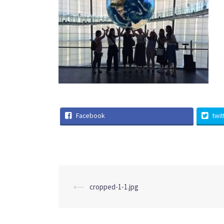
Facebook
twit
投
⟵
cropped-1-1.jpg
稿
ナ
ビ