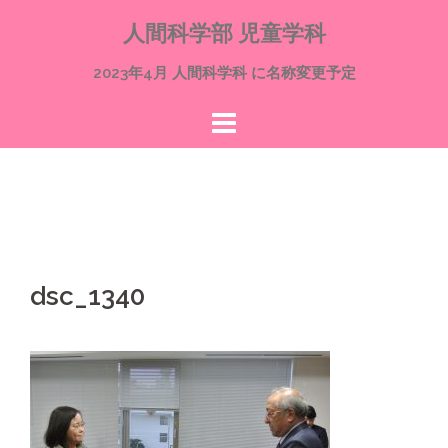
コ
人間科学部 児童学科
ン
テ
2023年4月 人間科学科 に名称変更予定
ン
ツ
へ
ス
キ
ッ
プ
dsc_1340