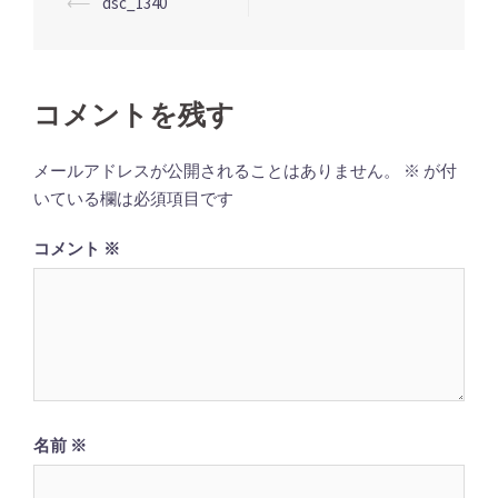
投
⟵
dsc_1340
稿
ナ
ビ
コメントを残す
ゲ
ー
メールアドレスが公開されることはありません。
※
が付
シ
いている欄は必須項目です
ョ
コメント
※
ン
名前
※