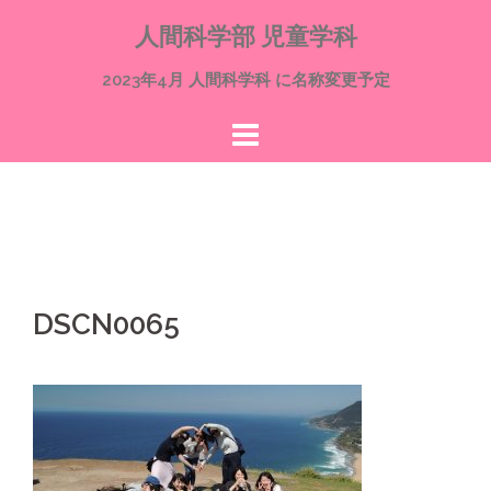
コ
人間科学部 児童学科
ン
テ
2023年4月 人間科学科 に名称変更予定
ン
ツ
へ
ス
キ
ッ
プ
DSCN0065