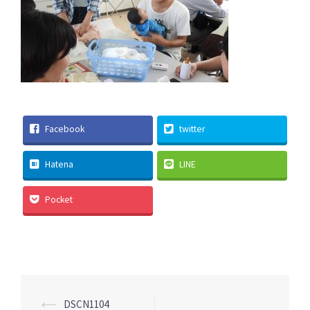
Facebook
twitter
Hatena
LINE
Pocket
投
⟵
DSCN1104