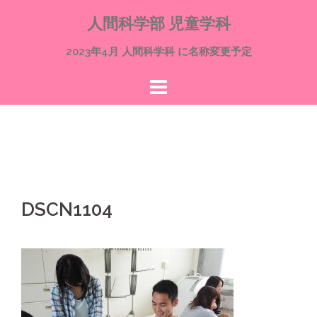
コ
人間科学部 児童学科
ン
テ
2023年4月 人間科学科 に名称変更予定
ン
ツ
へ
ス
キ
ッ
プ
DSCN1104