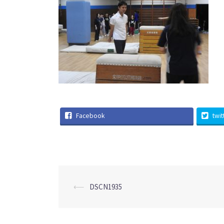
Facebook
twit
投
⟵
DSCN1935
稿
ナ
ビ