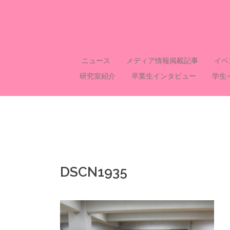
コ
ン
テ
ン
ツ
ニュース
メディア情報掲載記事
イベ
へ
研究室紹介
卒業生インタビュー
学生
ス
キ
ッ
プ
DSCN1935