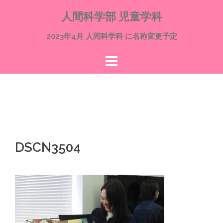
コ
人間科学部 児童学科
ン
テ
2023年4月 人間科学科 に名称変更予定
ン
ツ
へ
ス
キ
ッ
プ
DSCN3504