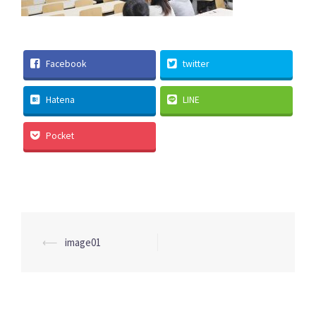
Facebook
twitter
Hatena
LINE
Pocket
投
⟵
image01
稿
ナ
ビ