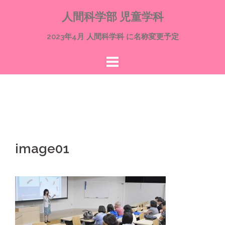
コ
人間科学部 児童学科
ン
テ
2023年4月 人間科学科 に名称変更予定
ン
ツ
へ
ス
キ
ッ
プ
image01