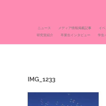
コ
ン
テ
ン
ツ
ニュース
メディア情報掲載記事
イベ
へ
研究室紹介
卒業生インタビュー
学生
ス
キ
ッ
プ
IMG_1233