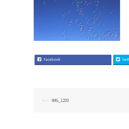
Facebook
twit
投
⟵
IMG_1233
稿
ナ
ビ
ゲ